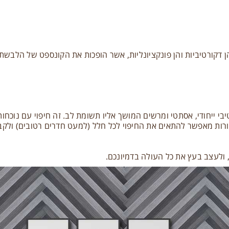
חובו הרבה מעלות, הן דקורטיביות והן פונקציונליות, אשר הופכות את הקונספ
יבי ייחודי, אסתטי ומרשים המושך אליו תשומת לב. זה חיפוי עם נוכחו
רות מאפשר להתאים את החיפוי לכל חלל (למעט חדרים רטובים) ולקב