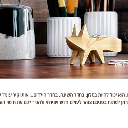
הוא יכול להיות בסלון, בחדר השינה, בחדר הילדים… אותו קיר עומד
והר לעולם חדש ויצירתי ולהכיר לכם את חיפוי העץ של Clickwood – טבעי, אופנתי, DIY ופשוט