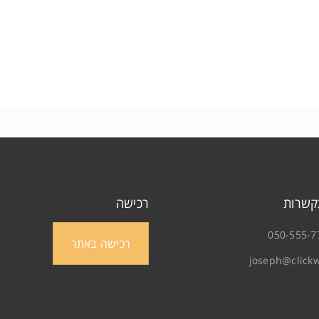
איפוס סיסמה
קשרות
רכישה
050-555-7
רכישה באתר
joseph@clickw