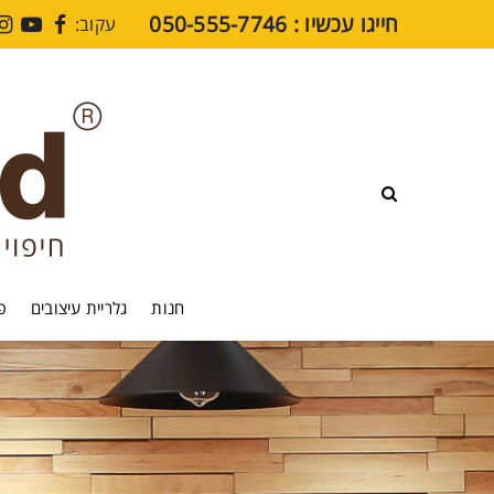
חייגו עכשיו : ⁦050-555-7746⁩
עקוב:
חנות
גלריית עיצובים
פרקט SPC
חיפויי קירות SPC
מדיה
בלוג
חנות
גלריית עיצובים
פר
סרטוני הדרכה
שאלות נפוצות
תקני איכות
צרו קשר