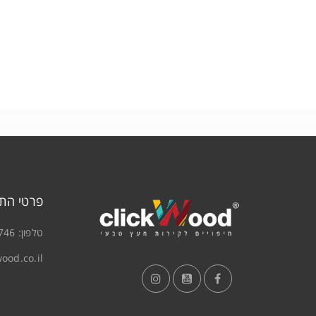
פרטי הת
טלפון:
746
ood.co.il