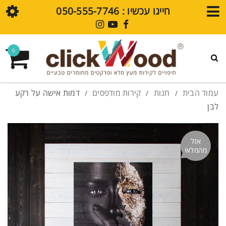
חייגו עכשיו : ⁦050-555-7746⁩
חנות
0
גלריית עיצובים
פרקט SPC
עמוד הבית
חנות
קירות מודפסים
דמות אישה על רקע
/
/
/
לבן
חיפויי קירות SPC
מדיה
אזל
מהמלאי
בלוג
סרטוני הדרכה
שאלות נפוצות