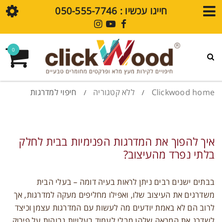
חייגו עכשיו : ⁦050-555-7746⁩
חנות
0
גלריית עיצובים
פרקט SPC
Clickwood home
ללא קטגוריה
חיפוי למדרגות
/
/
חיפויי קירות SPC
מדיה
איך להפוך את המדרגות הפנימיות בבית לחלק
בלתי נפרד מהעיצוב?
בלוג
בבתים ישנים רבים ניתן לראות בעיה דומה – בעלי הבית
סרטוני הדרכה
משדרגים את העיצוב שלו, ואפילו מחליפים מעקה למדרגות, אך
לרוב הם לא באמת יודעים מה לעשות עם המדרגות עצמן וכיצד
שאלות נפוצות
לשדרג את המראה שלהן מבלי לעמוד בעלויות גבוהות על פירוק