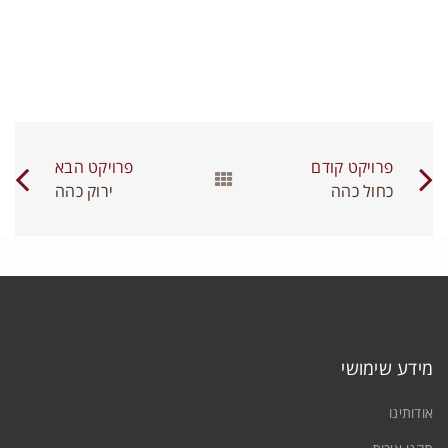
תחברות
ם משתמש או כתובת אימייל
*
יסמה
*
פרויקט קודם
פרויקט הבא
כחול כהה
ירוק כהה
זכור אותי
שילוב דגם מודפס ועץ טבעי
התחברות
חיפויי עץ 100% טבעי 4.5 ממ
/
קירות מודפסים
/
שילובים
יפוס סיסמה
0
מידע שימושי
אודותינו