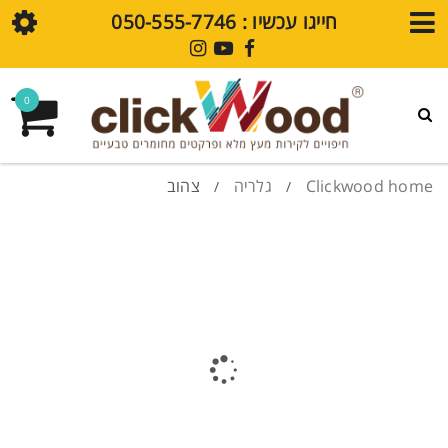
חייגו עכשיו : ⁦050-555-7746⁩
חנות
0
גלריית עיצובים
פרקט SPC
Clickwood home
גלריה
צהוב
/
/
חיפויי קירות SPC
מדיה
בלוג
סרטוני הדרכה
שאלות נפוצות