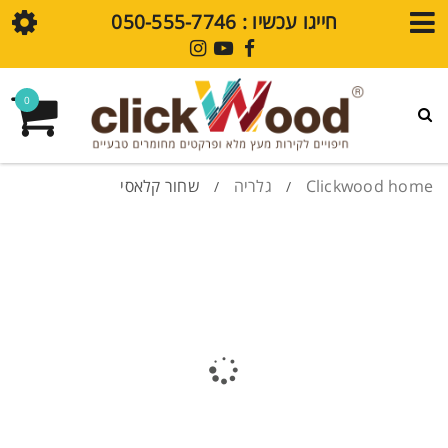
חייגו עכשיו : ⁦050-555-7746⁩
חנות
0
גלריית עיצובים
פרקט SPC
Clickwood home
גלריה
שחור קלאסי
/
/
חיפויי קירות SPC
מדיה
בלוג
סרטוני הדרכה
שאלות נפוצות