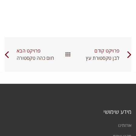
תחברות
ם משתמש או כתובת אימייל
*
יסמה
*
פרויקט קודם
פרויקט הבא
לבן טקסטורת עץ
חום כהה טקסטורה
זכור אותי
שילוב דגם מודפס ועץ טבעי
התחברות
חיפויי עץ 100% טבעי 4.5 ממ
/
קירות מודפסים
/
שילובים
יפוס סיסמה
0
מידע שימושי
אודותינו