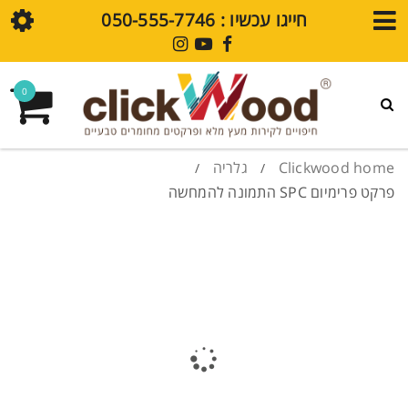
חייגו עכשיו : ⁦050-555-7746⁩
חנות
0
גלריית עיצובים
פרקט SPC
Clickwood home
גלריה
/
/
פרקט פרימיום SPC התמונה להמחשה
חיפויי קירות SPC
מדיה
בלוג
סרטוני הדרכה
שאלות נפוצות