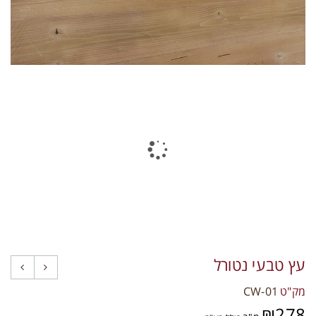
תקני איכות
צרו קשר
עץ טבעי נטורל
מק"ט
CW-01
₪
278