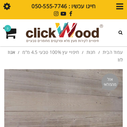
חייגו עכשיו : ⁦050-555-7746⁩
חנות
0
גלריית עיצובים
פרקט SPC
עמוד הבית
חנות
חיפויי עץ 100% טבעי 4.5 מ"מ
אגוז
/
/
/
לוז
חיפויי קירות SPC
מדיה
אזל
מהמלאי
בלוג
סרטוני הדרכה
שאלות נפוצות