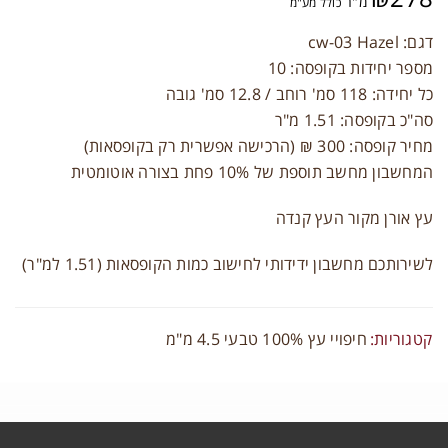
מ"ר
כולל מע"מ
דגם: cw-03 Hazel
מספר יחידות בקופסה: 10
כל יחידה: 118 סמ' רוחב / 12.8 סמ' גובה
תחברות
סה"כ בקופסה: 1.51 מ"ר
מחיר קופסה: 300 ₪ (הרכישה אפשרית רק בקופסאות)
ם משתמש או כתובת אימייל
*
המחשבון מחשב תוספת של 10% פחת בצורה אוטומטית
עץ אורן מקור העץ קנדה
יסמה
*
לשירותכם מחשבון ידידותי לחישוב כמות הקופסאות (1.51 למ"ר)
זכור אותי
התחברות
קטגוריות:
חיפויי עץ 100% טבעי 4.5 מ"מ
יפוס סיסמה