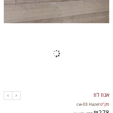
תקני איכות
צרו קשר
אגוז לוז
מק"ט
cw-03 Hazel
₪
278