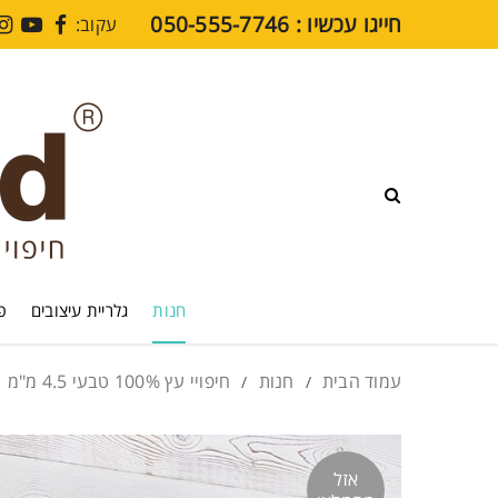
חייגו עכשיו : ⁦050-555-7746⁩
עקוב:
חנות
גלריית עיצובים
פרקט SPC
חיפויי קירות SPC
מדיה
בלוג
חנות
גלריית עיצובים
פר
סרטוני הדרכה
עמוד הבית
חנות
חיפויי עץ 100% טבעי 4.5 מ"מ
/
/
שאלות נפוצות
תקני איכות
אזל
צרו קשר