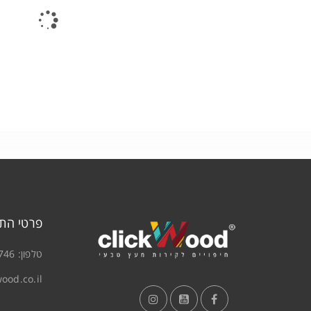
פרטי הת
טלפון:
746
ood.co.il