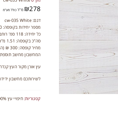
מק"ט
cw-035 White
₪
278
מ"ר
כולל מע"מ
דגם: cw-035 White
מספר יחידות בקופסה: 10
כל יחידה: 118 סמ' רוחב / 12.8 סמ' גובה
סה"כ בקופסה: 1.51 מ"ר
מחיר קופסה: 300 ₪ (הרכישה אפשרית רק בקופסאות)
המחשבון מחשב תוספת של 10% פחת בצורה א
התחברות
עץ אורן מקור העץ קנדה
שם משתמש או כתובת אימייל
*
לשירותכם מחשבון ידידותי לח
סיסמה
*
קטגוריות:
חיפויי עץ 100% טבעי 4.5 מ"מ
זכור אותי
התחברות