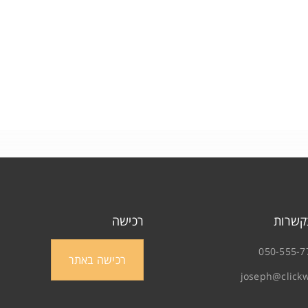
איפוס סיסמה
קשרות
רכישה
050-555-7
רכישה באתר
joseph@clickw