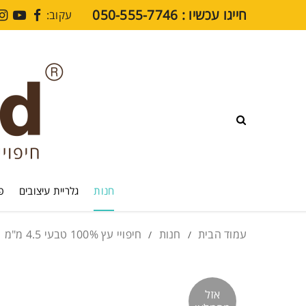
חייגו עכשיו : ⁦050-555-7746⁩
עקוב:
חנות
גלריית עיצובים
פרקט SPC
חיפויי קירות SPC
מדיה
בלוג
חנות
גלריית עיצובים
פר
סרטוני הדרכה
עמוד הבית
חנות
חיפויי עץ 100% טבעי 4.5 מ"מ
/
/
שאלות נפוצות
תקני איכות
אזל
צרו קשר