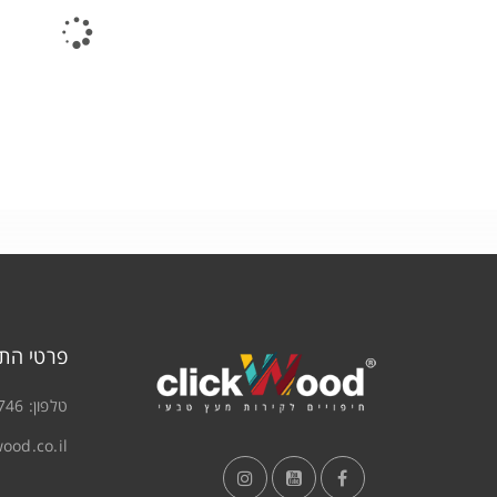
פרטי הת
טלפון:
746
ood.co.il