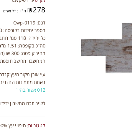
מק"ט
Cwp-0119
₪
278
מ"ר
כולל מע"מ
דגם: Cwp-0119
מספר יחידות בקופסה: 10
כל יחידה: 118 סמ' רוחב / 12.8 סמ' גובה
סה"כ בקופסה: 1.51 מ"ר
מחיר קופסה: 300 ₪ (הרכישה אפשרית רק בקופסאות)
המחשבון מחשב תוספת של 10% פחת בצורה א
התחברות
עץ אורן מקור העץ קנדה
באחת מתמונות החדרים 
שם משתמש או כתובת אימייל
*
012 אפור בהיר
לשירותכם מחשבון ידידותי לח
סיסמה
*
קטגוריות:
חיפויי עץ 100% טבעי 4.5 מ"מ
זכור אותי
התחברות