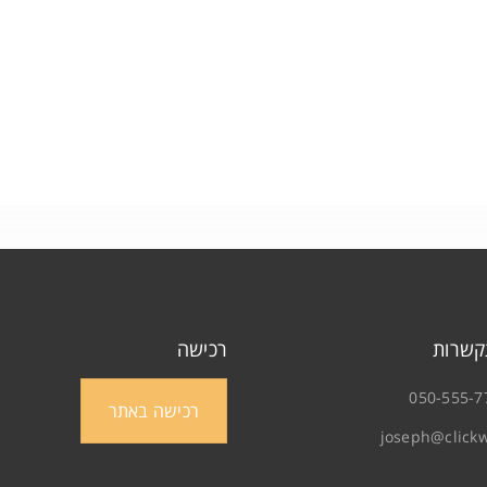
איפוס סיסמה
קשרות
רכישה
050-555-7
רכישה באתר
joseph@clickw