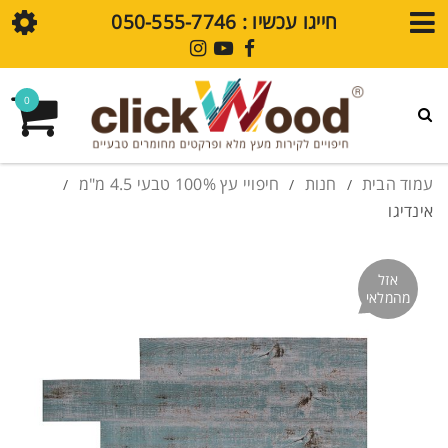
חייגו עכשיו : ⁦050-555-7746⁩
חנות
0
גלריית עיצובים
פרקט SPC
עמוד הבית
חנות
חיפויי עץ 100% טבעי 4.5 מ"מ
/
/
/
אינדיגו
חיפויי קירות SPC
מדיה
אזל
מהמלאי
בלוג
סרטוני הדרכה
שאלות נפוצות