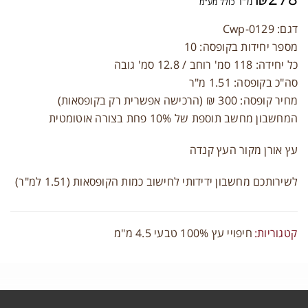
מ"ר
כולל מע"מ
דגם: Cwp-0129
מספר יחידות בקופסה: 10
כל יחידה: 118 סמ' רוחב / 12.8 סמ' גובה
תחברות
סה"כ בקופסה: 1.51 מ"ר
מחיר קופסה: 300 ₪ (הרכישה אפשרית רק בקופסאות)
ם משתמש או כתובת אימייל
*
המחשבון מחשב תוספת של 10% פחת בצורה אוטומטית
עץ אורן מקור העץ קנדה
יסמה
*
לשירותכם מחשבון ידידותי לחישוב כמות הקופסאות (1.51 למ"ר)
זכור אותי
התחברות
קטגוריות:
חיפויי עץ 100% טבעי 4.5 מ"מ
יפוס סיסמה