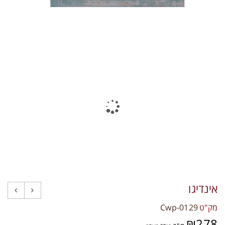
תקני איכות
צרו קשר
אינדיגו
מק"ט
Cwp-0129
₪
278