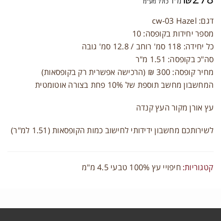
מ"ר
כולל מע"מ
דגם: cw-03 Hazel
מספר יחידות בקופסה: 10
כל יחידה: 118 סמ' רוחב / 12.8 סמ' גובה
תחברות
סה"כ בקופסה: 1.51 מ"ר
מחיר קופסה: 300 ₪ (הרכישה אפשרית רק בקופסאות)
ם משתמש או כתובת אימייל
*
המחשבון מחשב תוספת של 10% פחת בצורה אוטומטית
עץ אורן מקור העץ קנדה
יסמה
*
לשירותכם מחשבון ידידותי לחישוב כמות הקופסאות (1.51 למ"ר)
זכור אותי
התחברות
קטגוריות:
חיפויי עץ 100% טבעי 4.5 מ"מ
יפוס סיסמה