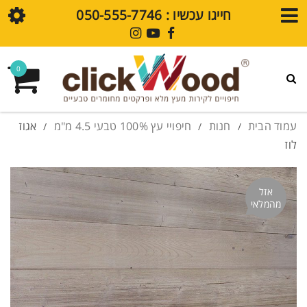
חייגו עכשיו : ⁦050-555-7746⁩
חנות
0
גלריית עיצובים
פרקט SPC
עמוד הבית
חנות
חיפויי עץ 100% טבעי 4.5 מ"מ
אגוז
/
/
/
לוז
חיפויי קירות SPC
מדיה
אזל
מהמלאי
בלוג
סרטוני הדרכה
שאלות נפוצות