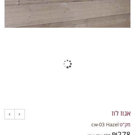
תקני איכות
צרו קשר
אגוז לוז
מק"ט
cw-03 Hazel
₪
278