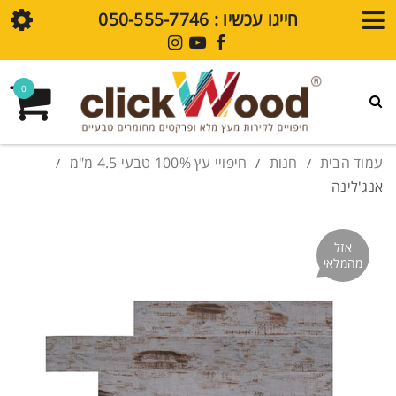
חייגו עכשיו : ⁦050-555-7746⁩
חנות
0
גלריית עיצובים
פרקט SPC
עמוד הבית
חנות
חיפויי עץ 100% טבעי 4.5 מ"מ
/
/
/
אנג'לינה
חיפויי קירות SPC
מדיה
אזל
מהמלאי
בלוג
סרטוני הדרכה
שאלות נפוצות