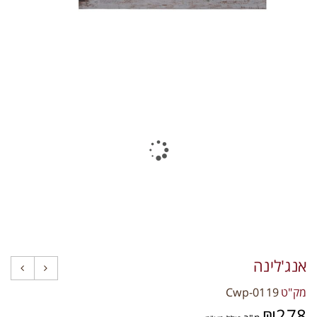
תקני איכות
צרו קשר
אנג'לינה
מק"ט
Cwp-0119
₪
278