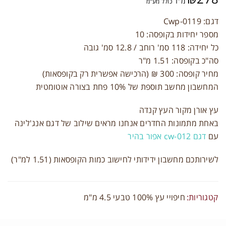
מ"ר
כולל מע"מ
דגם: Cwp-0119
מספר יחידות בקופסה: 10
כל יחידה: 118 סמ' רוחב / 12.8 סמ' גובה
סה"כ בקופסה: 1.51 מ"ר
תחברות
מחיר קופסה: 300 ₪ (הרכישה אפשרית רק בקופסאות)
המחשבון מחשב תוספת של 10% פחת בצורה אוטומטית
ם משתמש או כתובת אימייל
*
עץ אורן מקור העץ קנדה
באחת מתמונות החדרים אנחנו מראים שילוב של דגם אנג'לינה
יסמה
*
עם
דגם cw-012 אפור בהיר
לשירותכם מחשבון ידידותי לחישוב כמות הקופסאות (1.51 למ"ר)
זכור אותי
התחברות
קטגוריות:
חיפויי עץ 100% טבעי 4.5 מ"מ
יפוס סיסמה