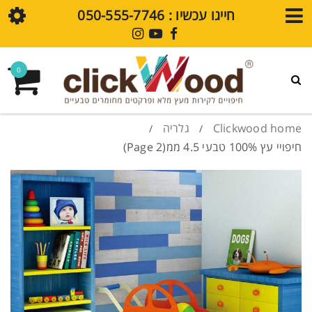
חייגו עכשיו : ⁦050-555-7746⁩
חנות
0
גלריית עיצובים
פרקט SPC
Clickwood home
גלריה
/
/
חיפויי עץ 100% טבעי 4.5 ממ
(Page 2)
חיפויי קירות SPC
מדיה
בלוג
סרטוני הדרכה
שאלות נפוצות