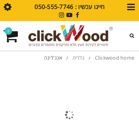
חייגו עכשיו : ⁦050-555-7746⁩
חנות
0
גלריית עיצובים
פרקט SPC
Clickwood home
גלריה
אנג'לינה
/
/
חיפויי קירות SPC
מדיה
בלוג
סרטוני הדרכה
שאלות נפוצות