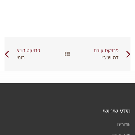
תחברות
ם משתמש או כתובת אימייל
*
יסמה
*
פרויקט קודם
פרויקט הבא
דה וינצ'י
רומי
זכור אותי
פאו
התחברות
קירות מודפסים
יפוס סיסמה
0
מידע שימושי
אודותינו