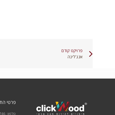
פרויקט קודם
אנג'לינה
פרטי הת
טלפון:
746