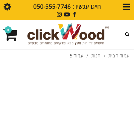
חייגו עכשיו : ⁦050-555-7746⁩
חנות
0
גלריית עיצובים
פרקט SPC
עמוד הבית
חנות
עמוד 5
/
/
חיפויי קירות SPC
מדיה
בלוג
סרטוני הדרכה
שאלות נפוצות