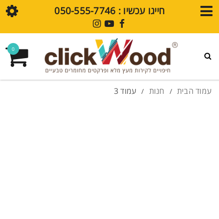
חייגו עכשיו : ⁦050-555-7746⁩
חנות
0
גלריית עיצובים
פרקט SPC
עמוד הבית
חנות
עמוד 3
/
/
חיפויי קירות SPC
מדיה
בלוג
סרטוני הדרכה
שאלות נפוצות