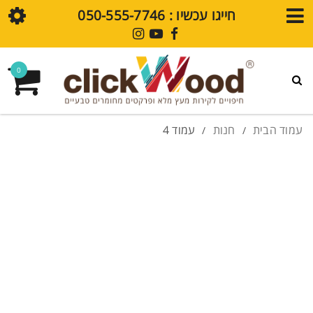
חייגו עכשיו : ⁦050-555-7746⁩
חנות
0
גלריית עיצובים
פרקט SPC
עמוד הבית
חנות
עמוד 4
/
/
חיפויי קירות SPC
מדיה
בלוג
סרטוני הדרכה
שאלות נפוצות